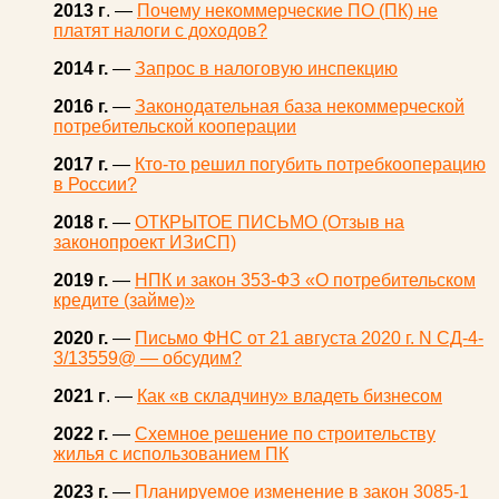
2013 г
. —
Почему некоммерческие ПО (ПК) не
платят налоги с доходов?
2014 г.
—
Запрос в налоговую инспекцию
2016 г.
—
Законодательная база некоммерческой
потребительской кооперации
2017 г.
—
Кто-то решил погубить потребкооперацию
в России?
2018 г.
—
ОТКРЫТОЕ ПИСЬМО (Отзыв на
законопроект ИЗиСП)
2019 г.
—
НПК и закон 353-ФЗ «О потребительском
кредите (займе)»
2020 г.
—
Письмо ФНС от 21 августа 2020 г. N СД-4-
3/13559@ — обсудим?
2021 г
. —
Как «в складчину» владеть бизнесом
2022 г.
—
Схемное решение по строительству
жилья с использованием ПК
2023 г.
—
Планируемое изменение в закон 3085-1