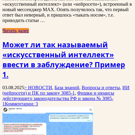
«искусственный интеллект» (или «нейросети»), встроенный в
новый мессенджер MAX. Опять получилось так, что первый
ответ был неверный, и пришлось «тыкать носом», т.е.
приводить статьи …
Читать далее
Может ли так называемый
«искусственный интеллект»
ввести в заблуждение? Пример
1.
03.08.2025
> НОВОСТИ
,
База знаний
,
Вопросы и ответы
,
ИИ
(нейросети) и ПК по закону 3085-1
,
Фишки и нюансы
действующего законодательства РФ и закона № 3085-
1
Комментарии: 3