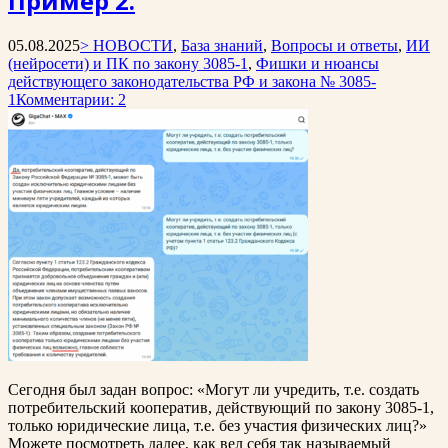
Пример 2.
05.08.2025
> НОВОСТИ
,
База знаний
,
Вопросы и ответы
,
ИИ
(нейросети) и ПК по закону 3085-1
,
Фишки и нюансы
действующего законодательства РФ и закона № 3085-
1
Комментарии: 2
Сегодня был задан вопрос: «Могут ли учредить, т.е. создать
потребительский кооператив, действующий по закону 3085-1,
только юридические лица, т.е. без участия физических лиц?»
Можете посмотреть далее, как вел себя так называемый