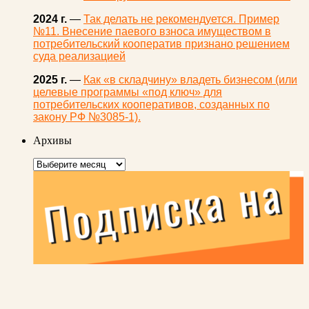
2024 г.
—
Так делать не рекомендуется. Пример
№11. Внесение паевого взноса имуществом в
потребительский кооператив признано решением
суда реализацией
2025 г.
—
Как «в складчину» владеть бизнесом (или
целевые программы «под ключ» для
потребительских кооперативов, созданных по
закону РФ №3085-1).
Архивы
Архивы