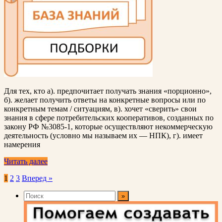
Для тех, кто а). предпочитает получать знания «порционно»,
б). желает получить ответы на конкретные вопросы или по
конкретным темам / ситуациям, в). хочет «сверить» свои
знания в сфере потребительских кооперативов, созданных по
закону РФ №3085-1, которые осуществляют некоммерческую
деятельность (условно мы называем их — НПК), г). имеет
намерения
Читать далее
Пагинация
1
2
3
Вперед »
записей