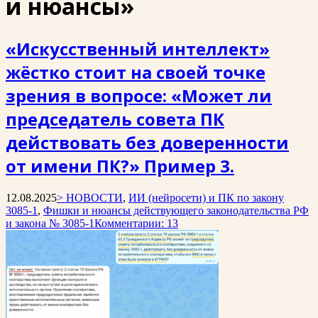
и нюансы»
«Искусственный интеллект»
жёстко стоит на своей точке
зрения в вопросе: «Может ли
председатель совета ПК
действовать без доверенности
от имени ПК?» Пример 3.
12.08.2025
> НОВОСТИ
,
ИИ (нейросети) и ПК по закону
3085-1
,
Фишки и нюансы действующего законодательства РФ
и закона № 3085-1
Комментарии: 13