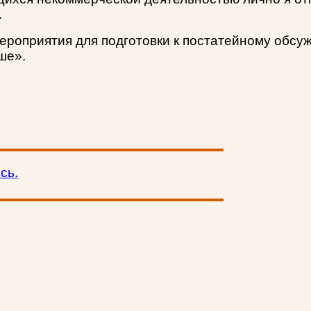
.
роприятия для подготовки к постатейному обсу
ше».
сь.