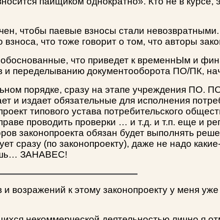
 вносится пайщиком однократно». Кто не в курсе,
чен, чтобы паевые взносы стали невозвратными
взноса, что тоже говорит о том, что авторы зак
 обоснованные, что приведет к временнЫм и фин
в и переделыванию документооборота ПО/ПК, нач
ьном порядке, сразу на этапе учреждения ПО. П
ет и издает обязательные для исполнения потр
проект типового устава потребительского общест
раве проводить проверки … и т.д. и т.п. еще и 
ов законопроекта обязан будет выполнять решени
т сразу (по законопроекту), даже не надо какие
ешь… ЗАНАВЕС!
 и возражений к этому законопроекту у меня уже
ся некоммерческой деятельностью лично я отмети