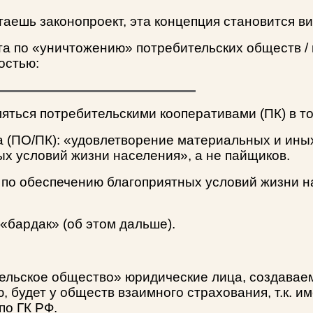
таешь законопроект, эта концепция становится ви
кта по «уничтожению» потребительских обществ /
остью:
яться потребительскими кооперативами (ПК) в тол
а (ПО/ПК): «удовлетворение материальных и ины
х условий жизни населения», а не пайщиков.
а по обеспечению благоприятных условий жизни
«бардак» (об этом дальше).
ельское общество» юридические лица, создаваем
ю, будет у обществ взаимного страхования, т.к. 
по ГК РФ.