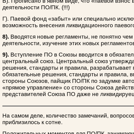
В). Прописано в явном виде, что «паевой взнос
деятельности ПО/ПК. (!!!)
Г). Паевой фонд «забыт» или специально исклю
возможность внесения ликвидационного паевого 
8).
Вводятся новые регламенты, не понятно чем
деятельности, изучение этих новых регламенто
9).
Вступление ПО в Союзы вводится в обязател
центральный союз. Центральный союз утвержда
решения, стандарты и правила, разрабатывает 
обязательные решения, стандарты и правила, вп
стороны Союзов, пайщик ПО/ПК по задумке автор
«прямое управление» со стороны Союза действуе
представителей Союза ПО даже не ликвидиру
На самом деле, количество замечаний, вопросов
приблизилось к сотне.
Положительных моментов для ПО/ПК, занимающих