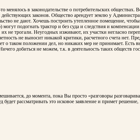
о менялось в законодательстве о потребительских обществах. В
 действующих законов. Общество арендует землю у Администраци
ьство не дают. Хочешь построить утепленное помещение, чтобы 
могут подогнать трактор и без суда и следствия и компенсации
 их не трогали. Неугодных изживают, их участки негласно пере
четность не выносит никакой критики, расчетного счета нет. Пр
ет о таком положении дел, но никаких мер не принимает. Есть в
Ничего добиться не можем, т.к. в деятельность таких обществ го
вмешивается, до момента, пока Вы просто «разговоры разговарива
суд будет рассматривать это исковое заявление и примет решение,