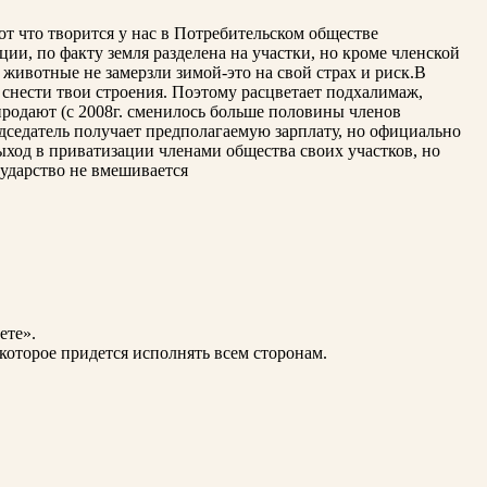
от что творится у нас в Потребительском обществе
и, по факту земля разделена на участки, но кроме членской
животные не замерзли зимой-это на свой страх и риск.В
 снести твои строения. Поэтому расцветает подхалимаж,
продают (с 2008г. сменилось больше половины членов
едседатель получает предполагаемую зарплату, но официально
ыход в приватизации членами общества своих участков, но
сударство не вмешивается
ете».
 которое придется исполнять всем сторонам.