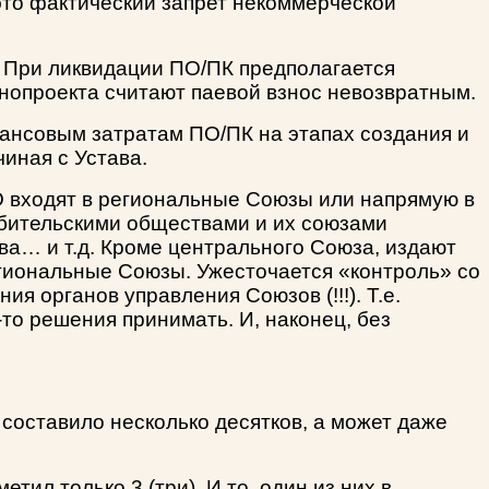
 это фактический запрет некоммерческой
. При ликвидации ПО/ПК предполагается
онопроекта считают паевой взнос невозвратным.
ансовым затратам ПО/ПК на этапах создания и
иная с Устава.
О входят в региональные Союзы или напрямую в
ебительскими обществами и их союзами
ва… и т.д. Кроме центрального Союза, издают
региональные Союзы. Ужесточается «контроль» со
я органов управления Союзов (!!!). Т.е.
-то решения принимать. И, наконец, без
 составило несколько десятков, а может даже
л только 3 (три). И то, один из них в