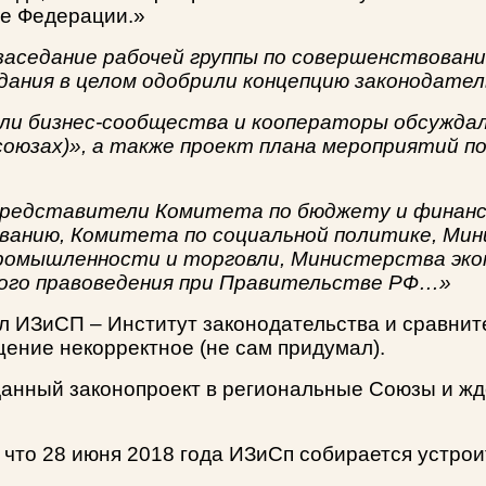
те Федерации.»
заседание рабочей группы по совершенствован
дания в целом одобрили концепцию законодател
ли бизнес-сообщества и кооператоры обсуждал
союзах)», а также проект плана мероприятий 
 представители Комитета по бюджету и финанс
ванию, Комитета по социальной политике, Мин
омышленности и торговли, Министерства эк
ого правоведения при Правительстве РФ…»
ял ИЗиСП – Институт законодательства и сравни
ение некорректное (не сам придумал).
анный законопроект в региональные Союзы и жде
что 28 июня 2018 года ИЗиСп собирается устрои