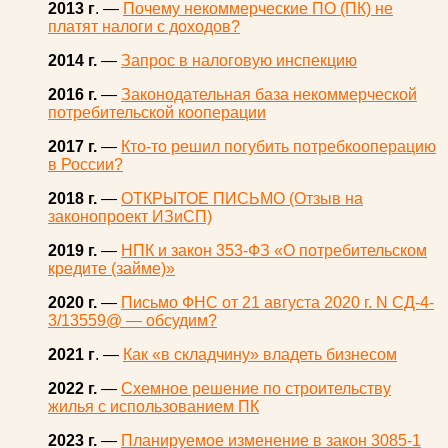
2013 г
. —
Почему некоммерческие ПО (ПК) не
платят налоги с доходов?
2014 г.
—
Запрос в налоговую инспекцию
2016 г.
—
Законодательная база некоммерческой
потребительской кооперации
2017 г.
—
Кто-то решил погубить потребкооперацию
в России?
2018 г.
—
ОТКРЫТОЕ ПИСЬМО (Отзыв на
законопроект ИЗиСП)
2019 г.
—
НПК и закон 353-ФЗ «О потребительском
кредите (займе)»
2020 г.
—
Письмо ФНС от 21 августа 2020 г. N СД-4-
3/13559@ — обсудим?
2021 г
. —
Как «в складчину» владеть бизнесом
2022 г.
—
Схемное решение по строительству
жилья с использованием ПК
2023 г.
—
Планируемое изменение в закон 3085-1