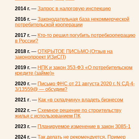
2014 г.
—
Запрос в налоговую инспекцию
2016 г.
—
Законодательная база некоммерческой
потребительской кооперации
2017 г.
—
Кто-то решил погубить потребкооперацию
в России?
2018 г.
—
ОТКРЫТОЕ ПИСЬМО (Отзыв на
законопроект ИЗиСП)
2019 г.
—
НПК и закон 353-ФЗ «О потребительском
кредите (займе)»
2020 г.
—
Письмо ФНС от 21 августа 2020 г. N СД-4-
3/13559@ — обсудим?
2021 г
. —
Как «в складчину» владеть бизнесом
2022 г.
—
Схемное решение по строительству
жилья с использованием ПК
2023 г.
—
Планируемое изменение в закон 3085-1
2024 г.
—
Так делать не рекомендуется. Пример